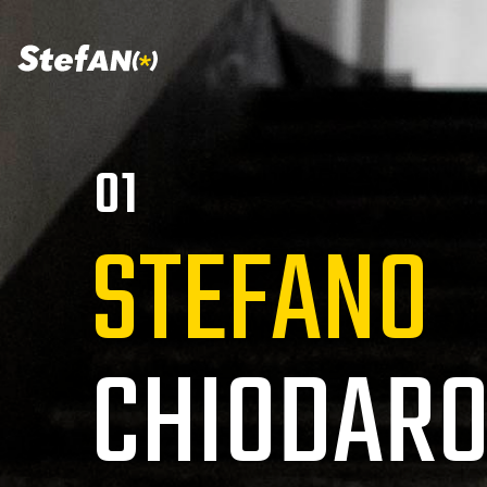
01
STEFANO
CHIODARO
Puoi contattarmi per propormi una part
cortometraggi, programmi televisivi, spo
spettacoli di cabaret, opere teatrali o 
altra originale produzione audio/video.