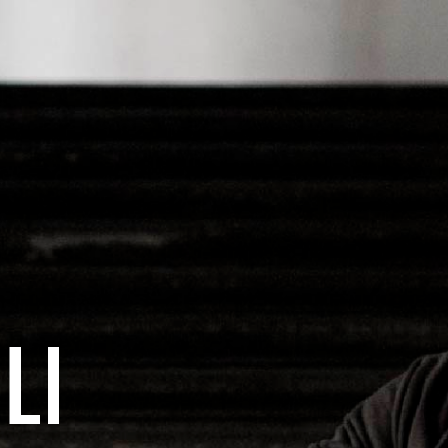
LI
ecipazione a film,
t pubblicitari,
sottopormi qualsiasi