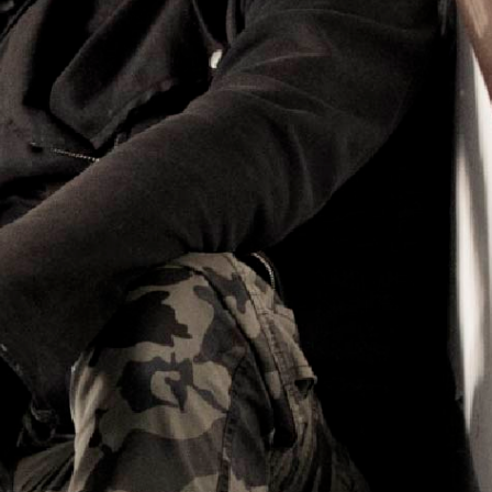
CORTI & VIDEO
Una crescente raccolta di
sketch, video inediti,
cortometraggi, déjà vu ed
altro... con il sottoscritto.
GUARDALI