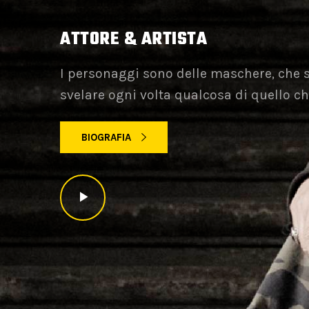
ATTORE & ARTISTA
Se ti interessano i miei dipinti, puoi co
acquistare od esporre le opere, oppure 
I personaggi sono delle maschere, che 
partecipazione ad eventi d’Arte.
svelare ogni volta qualcosa di quello c
BIOGRAFIA
COS'È LA CHIOD'ART?
VEDI TUTTI I CONTATTI
GALLERI