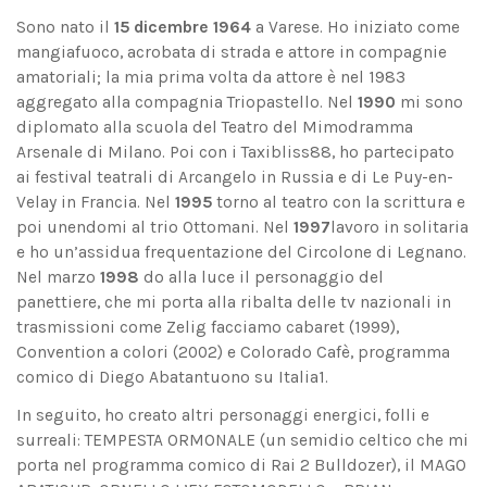
Sono nato il
15 dicembre 1964
a Varese. Ho iniziato come
mangiafuoco, acrobata di strada e attore in compagnie
amatoriali; la mia prima volta da attore è nel 1983
aggregato alla compagnia Triopastello. Nel
1990
mi sono
diplomato alla scuola del Teatro del Mimodramma
Arsenale di Milano. Poi con i Taxibliss88, ho partecipato
ai festival teatrali di Arcangelo in Russia e di Le Puy-en-
Velay in Francia. Nel
1995
torno al teatro con la scrittura e
poi unendomi al trio Ottomani. Nel
1997
lavoro in solitaria
e ho un’assidua frequentazione del Circolone di Legnano.
Nel marzo
1998
do alla luce il personaggio del
panettiere, che mi porta alla ribalta delle tv nazionali in
trasmissioni come Zelig facciamo cabaret (1999),
Convention a colori (2002) e Colorado Cafè, programma
comico di Diego Abatantuono su Italia1.
In seguito, ho creato altri personaggi energici, folli e
surreali: TEMPESTA ORMONALE (un semidio celtico che mi
porta nel programma comico di Rai 2 Bulldozer), il MAGO