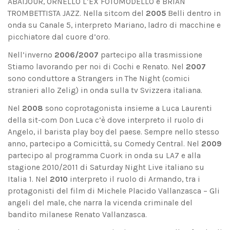
ABATJOUR, ORNELLO L’EX FOTOMODELLO e BRIAN
TROMBETTISTA JAZZ. Nella sitcom del
2005
Belli dentro in
onda su Canale 5, interpreto Mariano, ladro di macchine e
picchiatore dal cuore d’oro.
Nell’inverno
2006/2007
partecipo alla trasmissione
Stiamo lavorando per noi di Cochi e Renato. Nel
2007
sono conduttore a Strangers in The Night (comici
stranieri allo Zelig) in onda sulla tv Svizzera italiana.
Nel
2008
sono coprotagonista insieme a Luca Laurenti
della sit-com Don Luca c’è dove interpreto il ruolo di
Angelo, il barista play boy del paese. Sempre nello stesso
anno, partecipo a Comicittà, su Comedy Central. Nel
2009
partecipo al programma Cuork in onda su LA7 e alla
stagione 2010/2011 di Saturday Night Live italiano su
Italia 1. Nel
2010
interpreto il ruolo di Armando, tra i
protagonisti del film di Michele Placido Vallanzasca – Gli
angeli del male, che narra la vicenda criminale del
bandito milanese Renato Vallanzasca.